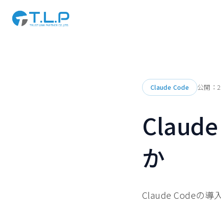
公開：
2
Claude Code
Clau
か
Claude Cod