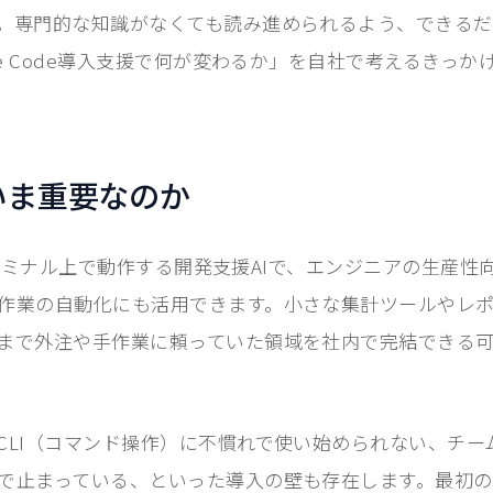
。専門的な知識がなくても読み進められるよう、できる
de Code導入支援で何が変わるか」を自社で考えるきっ
いま重要なのか
eはターミナル上で動作する開発支援AIで、エンジニアの生産
作業の自動化にも活用できます。小さな集計ツールやレ
まで外注や手作業に頼っていた領域を社内で完結できる
CLI（コマンド操作）に不慣れで使い始められない、チー
で止まっている、といった導入の壁も存在します。最初