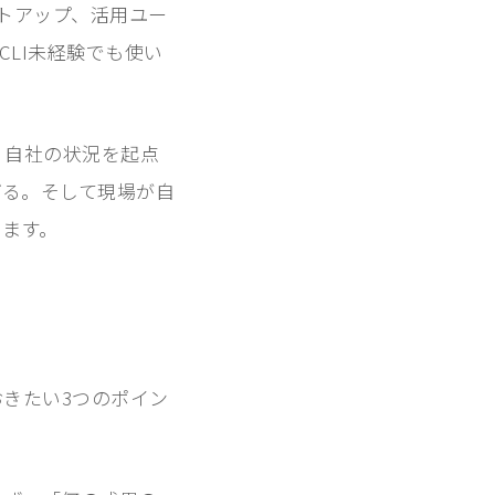
ットアップ、活用ユー
LI未経験でも使い
す。自社の状況を起点
げる。そして現場が自
ります。
おきたい3つのポイン