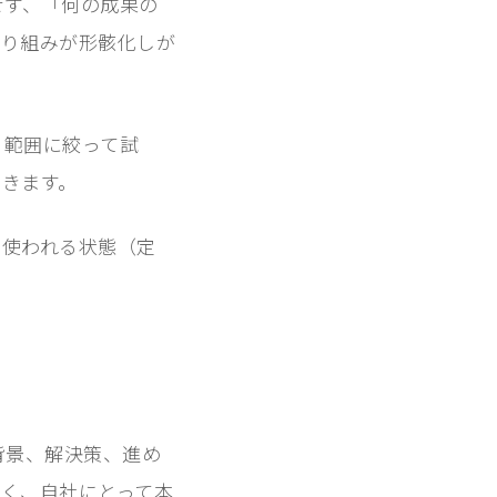
せず、「何の成果の
取り組みが形骸化しが
る範囲に絞って試
できます。
、使われる状態（定
ら背景、解決策、進め
く、自社にとって本