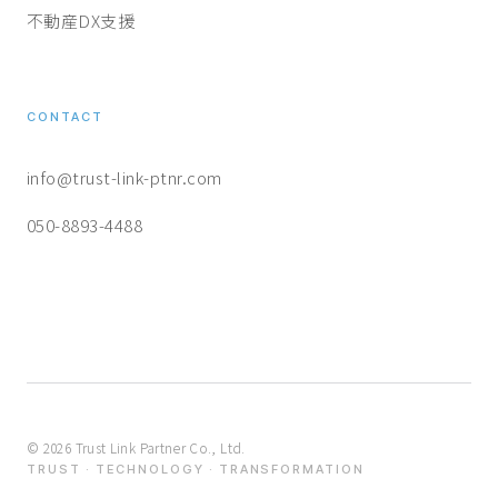
不動産DX支援
CONTACT
info@trust-link-ptnr.com
050-8893-4488
©
2026
Trust Link Partner Co., Ltd.
TRUST · TECHNOLOGY · TRANSFORMATION