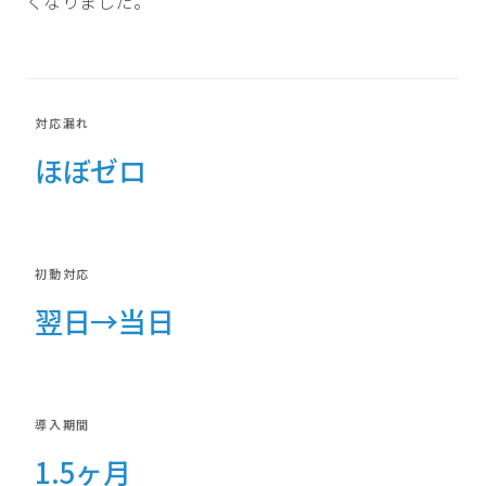
くなりました。
対応漏れ
ほぼゼロ
初動対応
翌日→当日
導入期間
1.5ヶ月